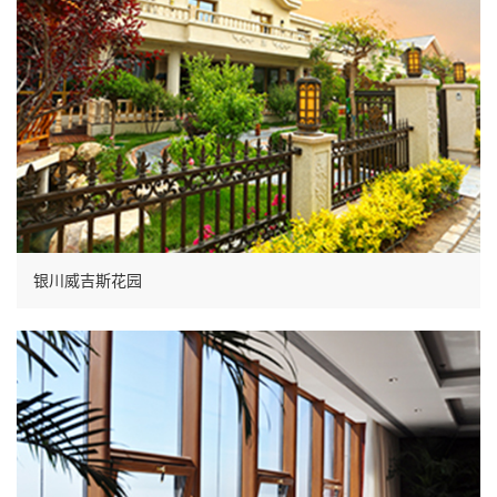
银川威吉斯花园